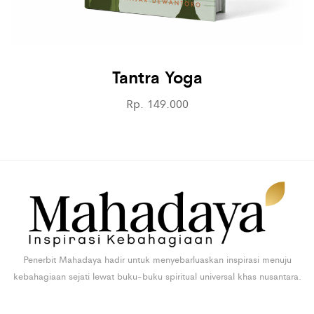
Tantra Yoga
Rp. 149.000
Penerbit Mahadaya hadir untuk menyebarluaskan inspirasi menuju
kebahagiaan sejati lewat buku-buku spiritual universal khas nusantara.