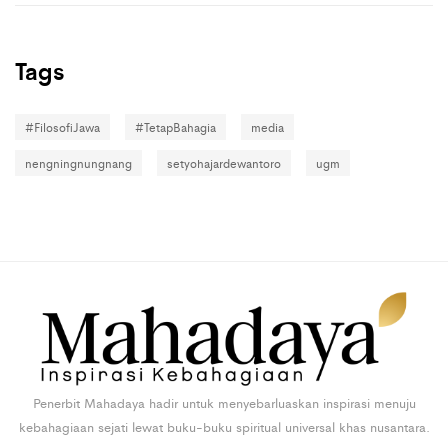
Tags
#FilosofiJawa
#TetapBahagia
media
nengningnungnang
setyohajardewantoro
ugm
Penerbit Mahadaya hadir untuk menyebarluaskan inspirasi menuju
kebahagiaan sejati lewat buku-buku spiritual universal khas nusantara.