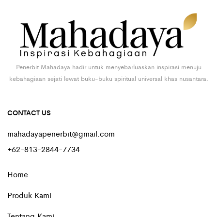
Penerbit Mahadaya hadir untuk menyebarluaskan inspirasi menuju
kebahagiaan sejati lewat buku-buku spiritual universal khas nusantara.
CONTACT US
mahadayapenerbit@gmail.com
+62-813-2844-7734
Home
Produk Kami
Tentang Kami